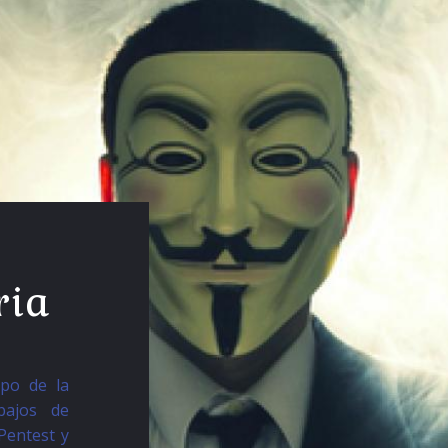
ria
po de la
abajos de
Pentest y