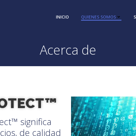
INICIO
QUIENES SOMOS
S
Acerca de
ROTECT™
ct™ significa
cios, de calidad